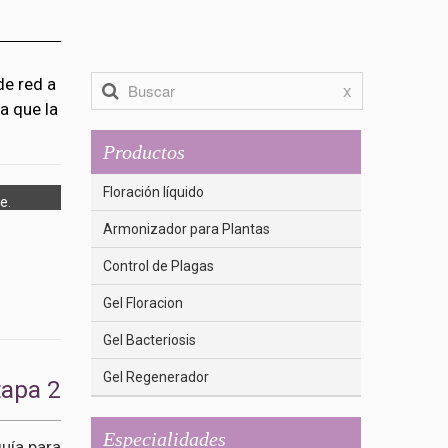
de red a
x
a que la
Productos
Floración líquido
e.
Armonizador para Plantas
Control de Plagas
Gel Floracion
Gel Bacteriosis
Gel Regenerador
tapa 2
Especialidades
guía para