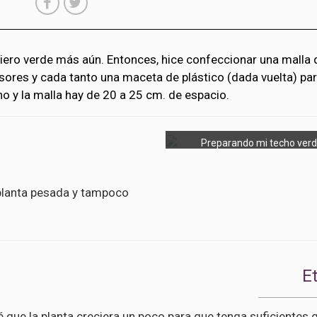
uiero verde más aún. Entonces, hice confeccionar una malla 
sores y cada tanto una maceta de plástico (dada vuelta) par
ho y la malla hay de 20 a 25 cm. de espacio.
Preparando mi techo verd
a planta pesada y tampoco
E
é que la planta creciera un poco para que tenga suficientes 