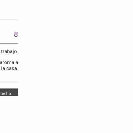
8
 trabajo.
o aroma a
 la casa.
 techo.