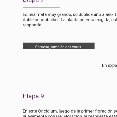
Es una mata muy grande, se duplica año a año. L
doble seudobulbo. La planta no esta exigida, es
responde.
Gomesa, también dos varas.
En expe
Etapa 9
En este Oncidium, luego de la primer floración s
nuevamente con Gel Floración, la respuesta esta a