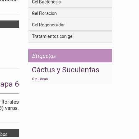
Gel Bacteriosis
Gel Floracion
Gel Regenerador
Tratamientos con gel
Etiquetas
Cáctus y Suculentas
Orquídeas
tapa 6
florales
) varas.
bos.