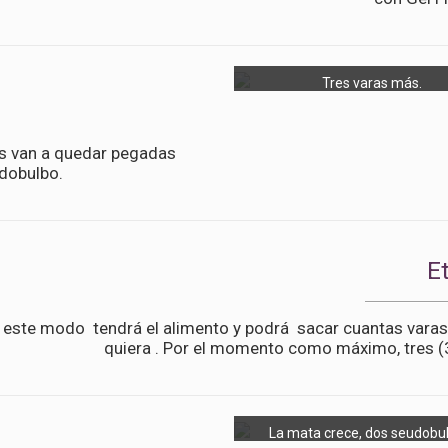
Tres varas más.
les van a quedar pegadas
udobulbo.
E
 este modo tendrá el alimento y podrá sacar cuantas varas 
quiera . Por el momento como máximo, tres (3
La mata crece, dos seudobul