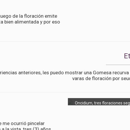
uego de la floración emite
ta bien alimentada y por eso
E
riencias anteriores, les puedo mostrar una Gomesa recurva
varas de floración por seu
Oncidium, tres floraciones seg
e me ocurrió pincelar
 la vista, tres (3) años