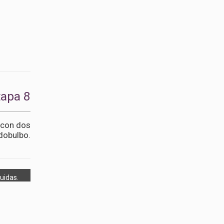
tapa 8
 con dos
dobulbo.
uidas.