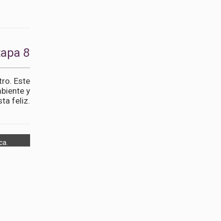
tapa 8
ro. Este
mbiente y
ta feliz.
ca.