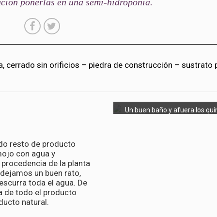
ución ponerlas en una semi-hidroponia.
, cerrado sin orificios – piedra de construcción – sustrato 
Un buen baño y afuera los quí
odo resto de producto
mojo con agua y
procedencia de la planta
a dejamos un buen rato,
scurra toda el agua. De
a de todo el producto
ducto natural.