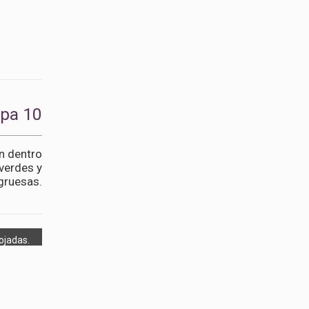
apa 10
n dentro
 verdes y
gruesas.
ojadas.