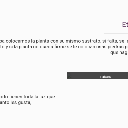
E
iba colocamos la planta con su mismo sustrato, si falta, se 
to y si la planta no queda firme se le colocan unas piedras p
que hag
El vidrio no tiene aumento, esas
raíces.
do tienen toda la luz que
anto les gusta,