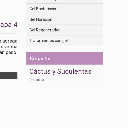
Gel Bacteriosis
Gel Floracion
tapa 4
Gel Regenerador
le agrega
Tratamientos con gel
or arriba
an peso.
Etiquetas
 son sus
Cáctus y Suculentas
Orquídeas