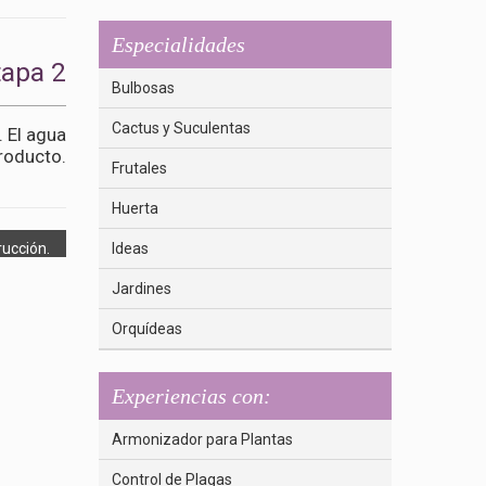
Especialidades
tapa 2
Bulbosas
Cactus y Suculentas
 El agua
producto.
Frutales
Huerta
rucción.
Ideas
Jardines
Orquídeas
Experiencias con:
Armonizador para Plantas
Control de Plagas