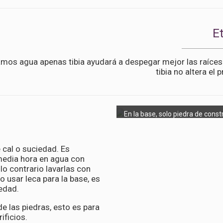
E
amos agua apenas tibia ayudará a despegar mejor las raíces.
tibia no altera el 
En la base, solo piedra de const
 cal o suciedad. Es
 media hora en agua con
o contrario lavarlas con
o usar leca para la base, es
edad.
e las piedras, esto es para
ificios.