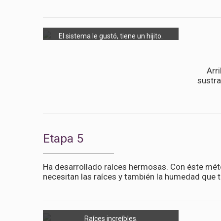
El sistema le gustó, tiene un hijito.
Arr
sustra
Etapa 5
Ha desarrollado raíces hermosas. Con éste méto
necesitan las raíces y también la humedad que t
Raíces increíbles.