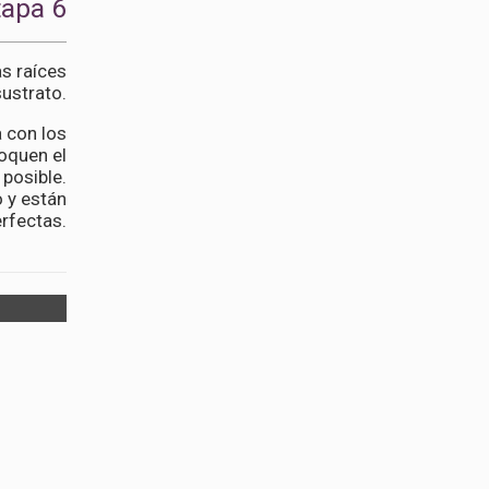
tapa 6
s raíces
sustrato.
 con los
oquen el
 posible.
 y están
rfectas.