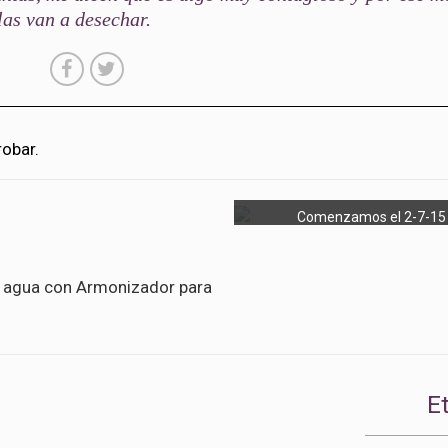
las van a desechar.
robar.
Comenzamos el 2-7-15
n agua con Armonizador para
E