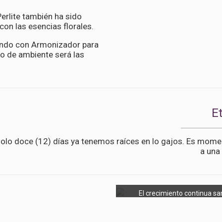
Perlite también ha sido
on las esencias florales.
ando con Armonizador para
po de ambiente será las
E
solo doce (12) días ya tenemos raíces en lo gajos. Es momen
a una
El crecimiento continua sa