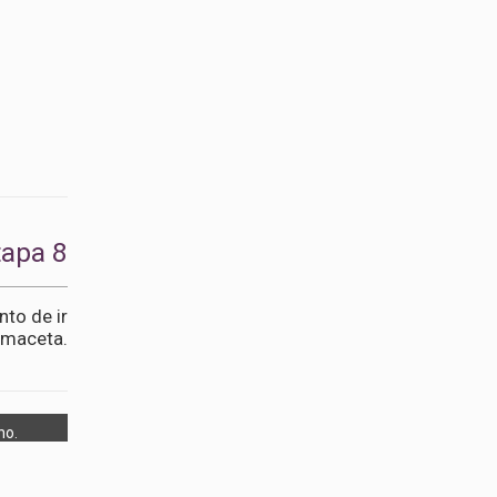
tapa 8
to de ir
 maceta.
no.