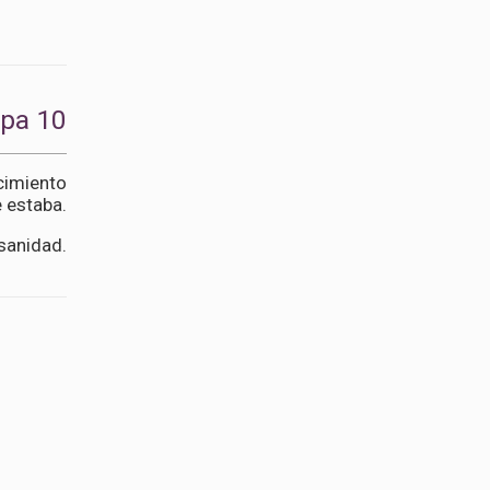
apa 10
cimiento
e estaba.
sanidad.