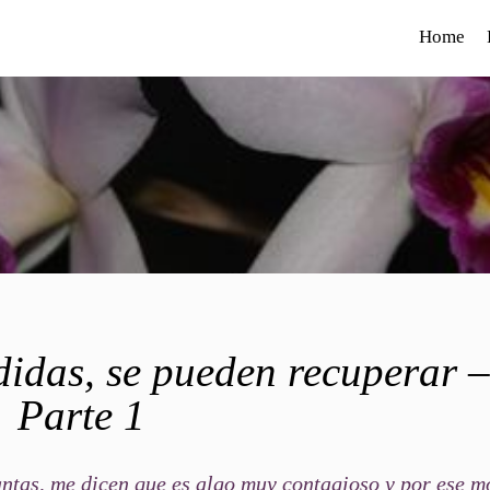
Home
didas, se pueden recuperar –
Parte 1
lantas, me dicen que es algo muy contagioso y por ese m