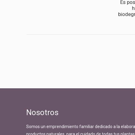
Es pos
h
biodegr
Nosotros
Somos un emprendimiento familiar dedicado a la elabora
productos naturales, para el cuidado de todas tus plantas