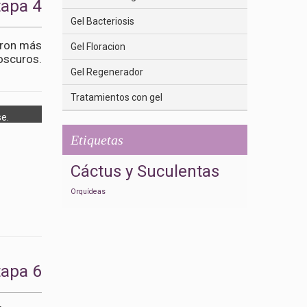
tapa 4
Gel Bacteriosis
eron más
Gel Floracion
oscuros.
Gel Regenerador
Tratamientos con gel
e.
Etiquetas
Cáctus y Suculentas
Orquídeas
tapa 6