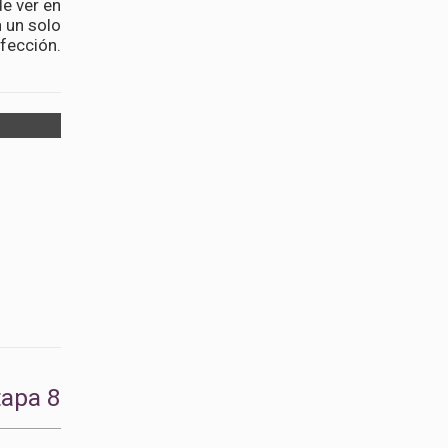
e ver en
n un solo
nfección.
tapa 8