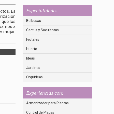
Especialidades
ctos. Es
erización
Bulbosas
 que los
 vamos a
Cactus y Suculentas
r mojar.
Frutales
Huerta
Ideas
Jardines
Orquídeas
Experiencias con:
Armonizador para Plantas
Control de Plagas