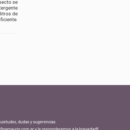
secto se
tergente
litros de
iciente.
quietudes, dudas y sugerencias.
finamaurig.com.ar y le responderemos a la brevedad!!.