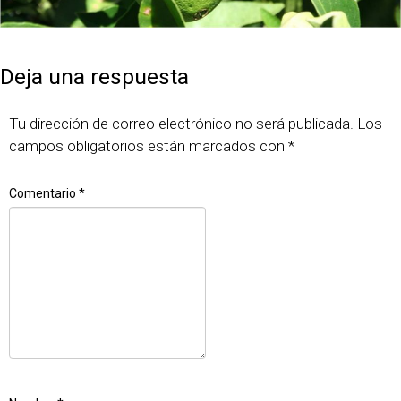
Publicado
Tamaño
7 junio, 2018
1116 × 744
el
completo
Deja una respuesta
Tu dirección de correo electrónico no será publicada.
Los
campos obligatorios están marcados con
*
Comentario
*