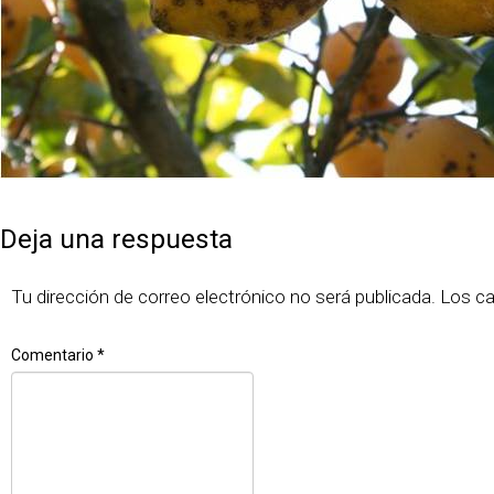
Publicado
Tamaño
7 junio, 2018
643 × 430
el
completo
Deja una respuesta
Tu dirección de correo electrónico no será publicada.
Los c
Comentario
*