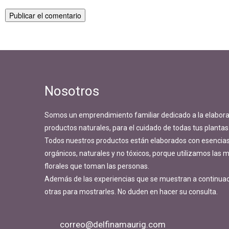
Navegación
Publicado en
Popurri de Phalaenopsis
de
entradas
Nosotros
Somos un emprendimiento familiar dedicado a la elabora
productos naturales, para el cuidado de todas tus plantas
Todos nuestros productos están elaborados con esencias 
orgánicos, naturales y no tóxicos, porque utilizamos las
florales que toman las personas.
Además de las experiencias que se muestran a continua
otras para mostrarles. No duden en hacer su consulta.
correo@delfinamaurig.com