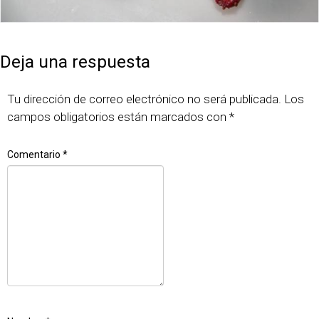
Publicado
Tamaño
7 junio, 2018
643 × 430
el
completo
Deja una respuesta
Tu dirección de correo electrónico no será publicada.
Los
campos obligatorios están marcados con
*
Comentario
*