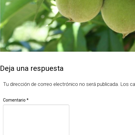
Publicado
Tamaño
7 junio, 2018
1690 × 1127
el
completo
Deja una respuesta
Tu dirección de correo electrónico no será publicada.
Los c
Comentario
*