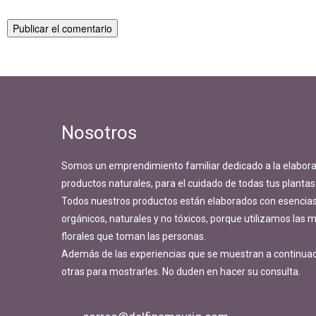
Navegación
Publicado en
Popurri de Phalaenopsis
de
entradas
Nosotros
Somos un emprendimiento familiar dedicado a la elabora
productos naturales, para el cuidado de todas tus plantas
Todos nuestros productos están elaborados con esencias 
orgánicos, naturales y no tóxicos, porque utilizamos las
florales que toman las personas.
Además de las experiencias que se muestran a continua
otras para mostrarles. No duden en hacer su consulta.