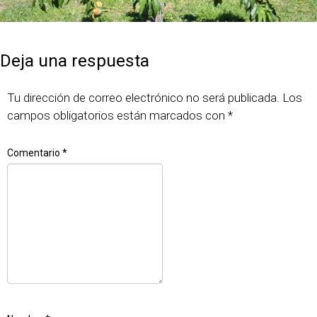
Publicado
Tamaño
7 junio, 2018
640 × 427
el
completo
Deja una respuesta
Tu dirección de correo electrónico no será publicada.
Los
campos obligatorios están marcados con
*
Comentario
*