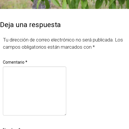
Publicado
Tamaño
7 junio, 2018
640 × 427
el
completo
Deja una respuesta
Tu dirección de correo electrónico no será publicada.
Los
campos obligatorios están marcados con
*
Comentario
*