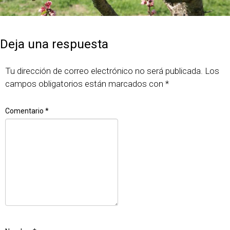
Publicado
Tamaño
7 junio, 2018
640 × 427
el
completo
Deja una respuesta
Tu dirección de correo electrónico no será publicada.
Los
campos obligatorios están marcados con
*
Comentario
*