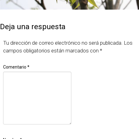
Publicado
Tamaño
7 junio, 2018
640 × 427
el
completo
Deja una respuesta
Tu dirección de correo electrónico no será publicada.
Los
campos obligatorios están marcados con
*
Comentario
*