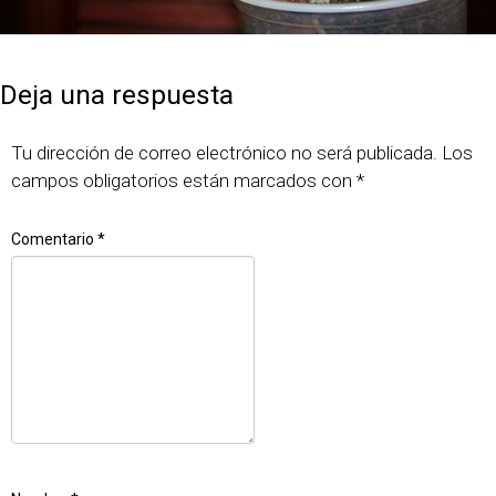
Publicado
Tamaño
7 junio, 2018
640 × 427
el
completo
Deja una respuesta
Tu dirección de correo electrónico no será publicada.
Los
campos obligatorios están marcados con
*
Comentario
*