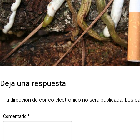
Publicado
Tamaño
7 junio, 2018
640 × 480
el
completo
Deja una respuesta
Tu dirección de correo electrónico no será publicada.
Los c
Comentario
*