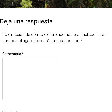
Publicado
Tamaño
7 junio, 2018
640 × 427
el
completo
Deja una respuesta
Tu dirección de correo electrónico no será publicada.
Los
campos obligatorios están marcados con
*
Comentario
*