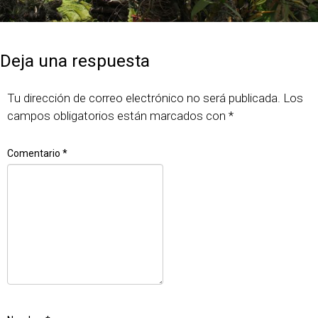
Publicado
Tamaño
7 junio, 2018
640 × 427
el
completo
Deja una respuesta
Tu dirección de correo electrónico no será publicada.
Los
campos obligatorios están marcados con
*
Comentario
*