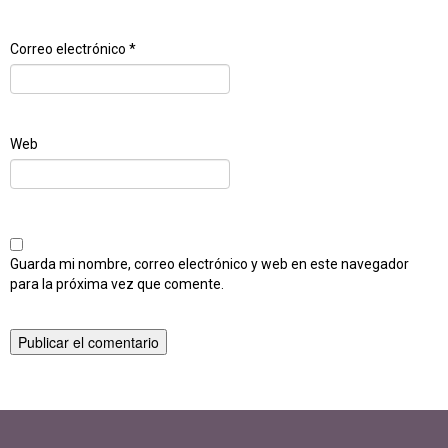
Correo electrónico
*
Web
Guarda mi nombre, correo electrónico y web en este navegador
para la próxima vez que comente.
Navegación
Publicado en
Paso a paso en Botellas
de