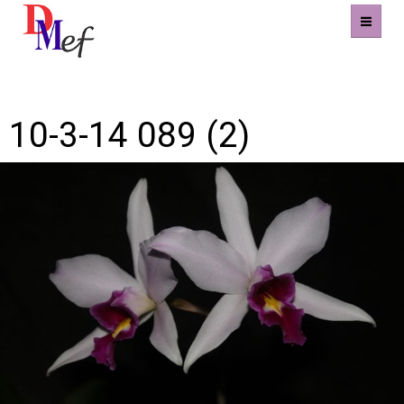
Imagen anterior
Home
Imagen siguiente
10-3-14 089 (2)
Productos
Eventos
Experiencias
Contacto