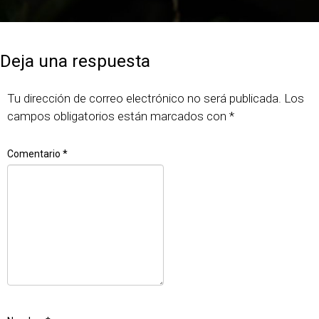
Publicado
Tamaño
8 julio, 2015
640 × 427
el
completo
Deja una respuesta
Tu dirección de correo electrónico no será publicada.
Los
campos obligatorios están marcados con
*
Comentario
*