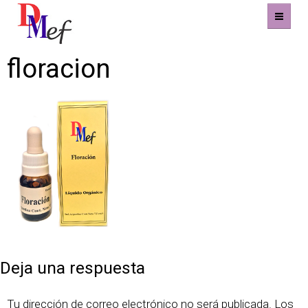
floracion
Home
Productos
Eventos
Experiencias
Contacto
Publicado
Tamaño
23 julio, 2018
190 × 205
el
completo
Deja una respuesta
Tu dirección de correo electrónico no será publicada.
Los