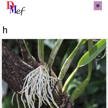
Imagen siguiente
Home
h
Productos
Eventos
Experiencias
Contacto