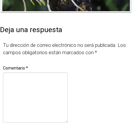
Publicado
Tamaño
15 mayo, 2019
1538 × 1163
el
completo
Deja una respuesta
Tu dirección de correo electrónico no será publicada.
Los
campos obligatorios están marcados con
*
Comentario
*