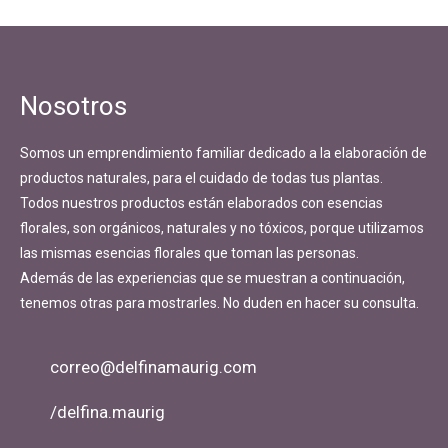
Navegación
Publicado en
Queres Raíces
de
entradas
Nosotros
Somos un emprendimiento familiar dedicado a la elaboración de
productos naturales, para el cuidado de todas tus plantas.
Todos nuestros productos están elaborados con esencias
florales, son orgánicos, naturales y no tóxicos, porque utilizamos
las mismas esencias florales que toman las personas.
Además de las experiencias que se muestran a continuación,
tenemos otras para mostrarles. No duden en hacer su consulta.
correo@delfinamaurig.com
/delfina.maurig