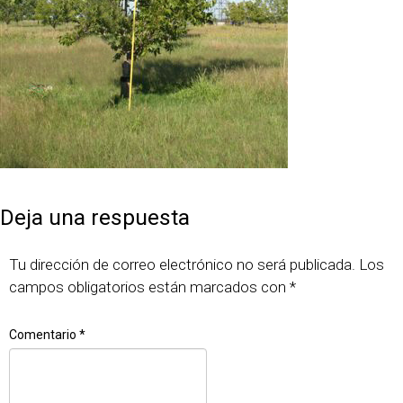
Publicado
Tamaño
24 septiembre, 2015
320 × 480
el
completo
Deja una respuesta
Tu dirección de correo electrónico no será publicada.
Los
campos obligatorios están marcados con
*
Comentario
*