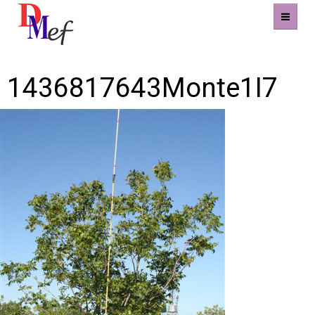
Imagen siguiente
Home
1436817643Monte1I7
Productos
Eventos
Experiencias
Contacto