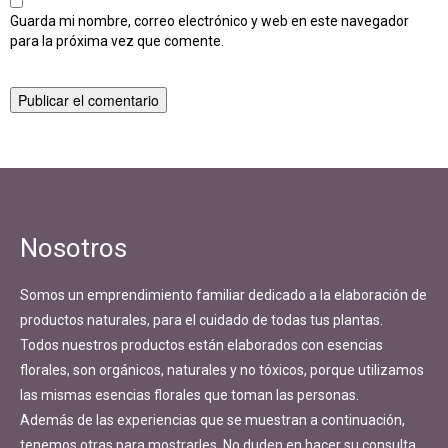
Guarda mi nombre, correo electrónico y web en este navegador
para la próxima vez que comente.
Navegación
Publicado en
Cultivos – Pecan
de
entradas
Nosotros
Somos un emprendimiento familiar dedicado a la elaboración de
productos naturales, para el cuidado de todas tus plantas.
Todos nuestros productos están elaborados con esencias
florales, son orgánicos, naturales y no tóxicos, porque utilizamos
las mismas esencias florales que toman las personas.
Además de las experiencias que se muestran a continuación,
tenemos otras para mostrarles. No duden en hacer su consulta.