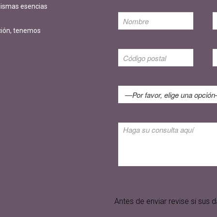
 mismas esencias
ción, tenemos
Antes de enviar revise si su