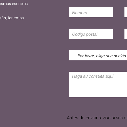
 mismas esencias
ción, tenemos
Antes de enviar revise si su